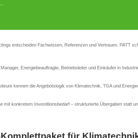
..
ings entscheiden Fachwissen, Referenzen und Vertrauen. PATT schaff
y Manager, Energiebeauftragte, Betriebsleiter und Einkäufer in Indus
teure kennen die Angebotslogik von Klimatechnik, TGA und Energiec
ine mit konkretem Investitionsbedarf – strukturierte Übergaben statt u
-Komplettpaket für Klimatechni