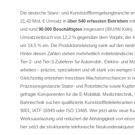
Die deutsche Stanz- und Kunststoffformgebungbranche erw
21,42 Mrd. € Umsatz in
über 540 erfassten Betrieben
mit
und rund
90.000 Beschäftigten
insgesamt (IBU/IW Köln). 
Umsatzeinbruch von 12,2 % gegenüber dem Vorjahr, der 
um 14,5 % ein. Die Produktionsleistung sank auf den niedr
Hinter diesen Zahlen stehen mehrheitlich mittelständische 
Tier-2- und Tier-3-Zulieferer für Automobil-, Elektro- und 
arbeiten – präzise, spezialisiert und oft stark von wenig
Gleichzeitig entstehen messbare Wachstumschancen in 
Präzisionsgestanzte Stator- und Rotorbleche sowie Kupfe
gefragte Komponenten für die E-Mobilität. Medizintechnik,
Bahntechnik suchen qualifizierte Kunststoffteilelieferanten 
9001, IATF 16949 oder ISO 13485. Wer jetzt aktiv neue Kun
Werksauslastung und reduziert die Abhängigkeit von ein
hier setzt die strukturierte telefonische Neukundenakquise