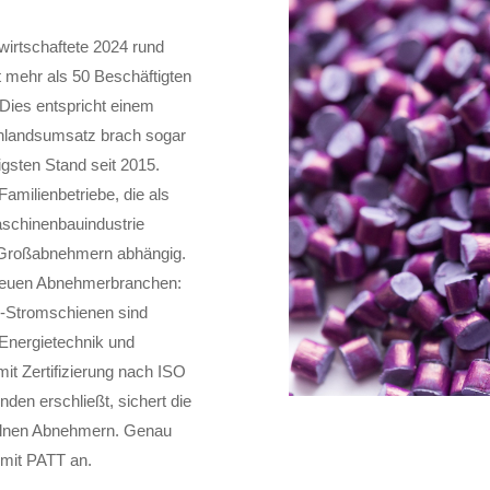
irtschaftete 2024 rund
 mehr als 50 Beschäftigten
Dies entspricht einem
Inlandsumsatz brach sogar
igsten Stand seit 2015.
Familienbetriebe, die als
Maschinenbauindustrie
en Großabnehmern abhängig.
neuen Abnehmerbranchen:
r-Stromschienen sind
 Energietechnik und
mit Zertifizierung nach ISO
den erschließt, sichert die
zelnen Abnehmern. Genau
 mit PATT an.