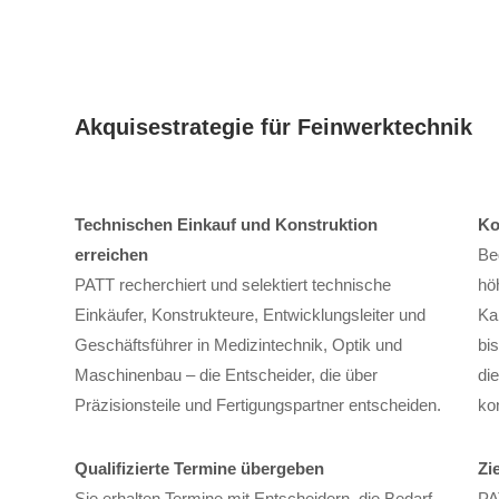
Akquisestrategie für Feinwerktechnik
Technischen Einkauf und Konstruktion
Ko
erreichen
Be
PATT recherchiert und selektiert technische
hö
Einkäufer, Konstrukteure, Entwicklungsleiter und
Ka
Geschäftsführer in Medizintechnik, Optik und
bi
Maschinenbau – die Entscheider, die über
die
Präzisionsteile und Fertigungspartner entscheiden.
kon
Qualifizierte Termine übergeben
Zi
Sie erhalten Termine mit Entscheidern, die Bedarf
PA