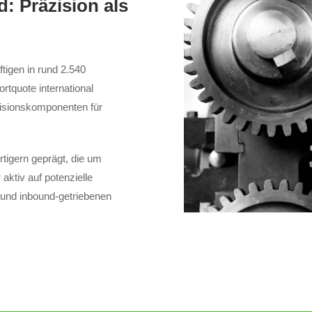
: Präzision als
tigen in rund 2.540
tquote international
isionskomponenten für
rtigern geprägt, die um
aktiv auf potenzielle
 und inbound-getriebenen