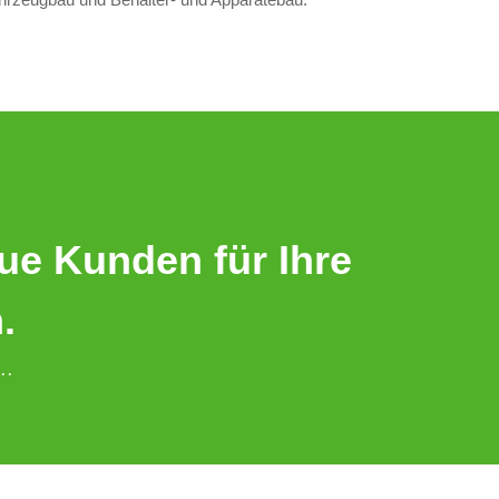
eue Kunden für Ihre
.
..