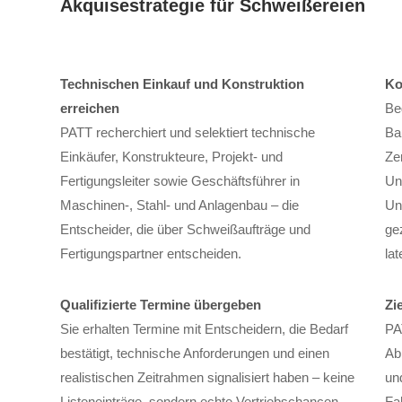
Akquisestrategie für Schweißereien
Technischen Einkauf und Konstruktion
Ko
erreichen
Be
PATT recherchiert und selektiert technische
Ba
Einkäufer, Konstrukteure, Projekt- und
Ze
Fertigungsleiter sowie Geschäftsführer in
Un
Maschinen-, Stahl- und Anlagenbau – die
Un
Entscheider, die über Schweißaufträge und
gez
Fertigungspartner entscheiden.
lat
Qualifizierte Termine übergeben
Zi
Sie erhalten Termine mit Entscheidern, die Bedarf
PA
bestätigt, technische Anforderungen und einen
Ab
realistischen Zeitrahmen signalisiert haben – keine
un
Listeneinträge, sondern echte Vertriebschancen
Fa