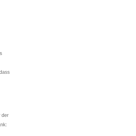
s
 dass
r der
nk: