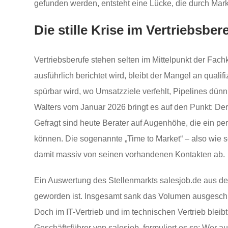
gefunden werden, entsteht eine Lücke, die durch Market
Die stille Krise im Vertriebsbe
Vertriebsberufe stehen selten im Mittelpunkt der Fa
ausführlich berichtet wird, bleibt der Mangel an quali
spürbar wird, wo Umsatzziele verfehlt, Pipelines dün
Walters vom Januar 2026 bringt es auf den Punkt: Der k
Gefragt sind heute Berater auf Augenhöhe, die ein pe
können. Die sogenannte „Time to Market“ – also wie s
damit massiv von seinen vorhandenen Kontakten ab.
Ein Auswertung des Stellenmarkts salesjob.de aus dem
geworden ist. Insgesamt sank das Volumen ausgeschri
Doch im IT-Vertrieb und im technischen Vertrieb blei
Geschäftsführer von salesjob, formuliert es so: Wer a