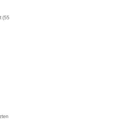
t (55
zten