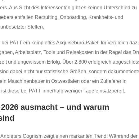
bers. Aus Sicht des Interessenten gibt es keinen Unterschied zu
gebers entfallen Recruiting, Onboarding, Krankheits- und
unbesetzter Stellen.
r bei PATT ein komplettes Akquisebüro-Paket. Im Vergleich daz
bgaben, Arbeitsplatz, Tools und Reisekosten in der Regel das Dre
fzeit und ungewissem Erfolg. Über 2.800 erfolgreich abgeschlo
sind dabei nicht nur statistische Größen, sondern dokumentiert
n Maschinenbauer in Ostwestfalen oder ein Zulieferer in
, ist diese bei PATT innerhalb weniger Tage einsatzbereit.
b 2026 ausmacht – und warum
sind
s Anbieters Cognism zeigt einen markanten Trend: Während der