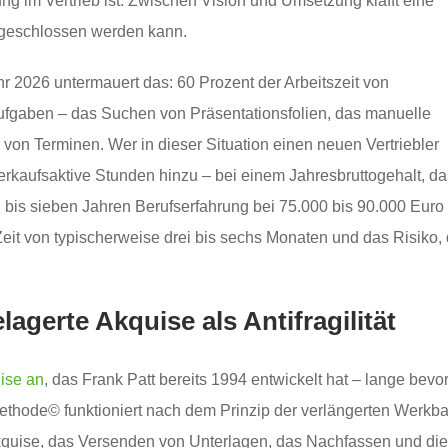
rung im Vertrieb ist. Zwischen Vision und Umsetzung klafft eine
n geschlossen werden kann.
r 2026 untermauert das: 60 Prozent der Arbeitszeit von
aufgaben – das Suchen von Präsentationsfolien, das manuelle
von Terminen. Wer in dieser Situation einen neuen Vertriebler
 verkaufsaktive Stunden hinzu – bei einem Jahresbruttogehalt, da
i bis sieben Jahren Berufserfahrung bei 75.000 bis 90.000 Euro
eit von typischerweise drei bis sechs Monaten und das Risiko,
lagerte Akquise als Antifragilität
ise an
, das Frank Patt bereits 1994 entwickelt hat – lange bevo
ethode© funktioniert nach dem Prinzip der verlängerten Werkba
kquise, das Versenden von Unterlagen, das Nachfassen und die