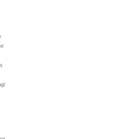
e
rt
t.
ngt
ren