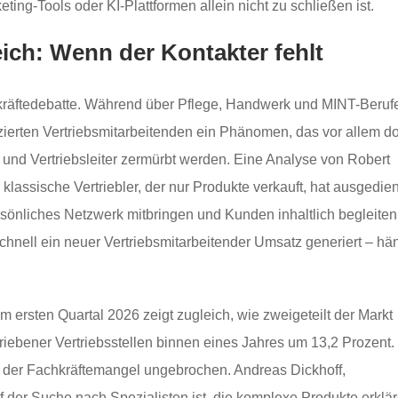
ing-Tools oder KI-Plattformen allein nicht zu schließen ist.
reich: Wenn der Kontakter fehlt
chkräftedebatte. Während über Pflege, Handwerk und MINT-Beruf
fizierten Vertriebsmitarbeitenden ein Phänomen, das vor allem do
n und Vertriebsleiter zermürbt werden. Eine Analyse von Robert
lassische Vertriebler, der nur Produkte verkauft, hat ausgedien
rsönliches Netzwerk mitbringen und Kunden inhaltlich begleiten
chnell ein neuer Vertriebsmitarbeitender Umsatz generiert – hä
 ersten Quartal 2026 zeigt zugleich, wie zweigeteilt der Markt
ebener Vertriebsstellen binnen eines Jahres um 13,2 Prozent.
bt der Fachkräftemangel ungebrochen. Andreas Dickhoff,
uf der Suche nach Spezialisten ist, die komplexe Produkte erklä