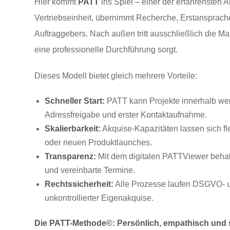
Hier kommt
PATT
ins Spiel – einer der erfahrensten A
Vertriebseinheit, übernimmt Recherche, Erstansprac
Auftraggebers. Nach außen tritt ausschließlich die 
eine professionelle Durchführung sorgt.
Dieses Modell bietet gleich mehrere Vorteile:
Schneller Start:
PATT kann Projekte innerhalb weni
Adressfreigabe und erster Kontaktaufnahme.
Skalierbarkeit:
Akquise-Kapazitäten lassen sich fl
oder neuen Produktlaunches.
Transparenz:
Mit dem digitalen PATTViewer behalt
und vereinbarte Termine.
Rechtssicherheit:
Alle Prozesse laufen DSGVO- u
unkontrollierter Eigenakquise.
Die PATT-Methode©: Persönlich, empathisch und s