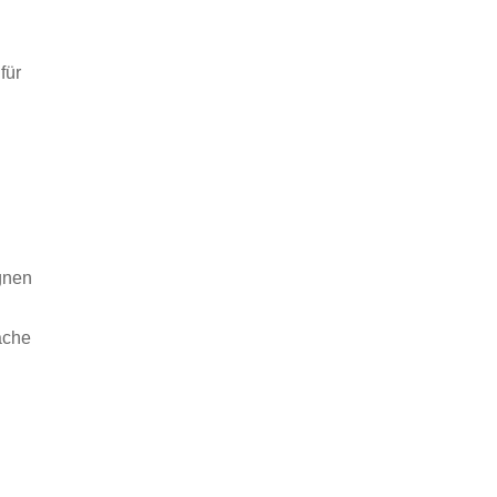
für
gnen
äche