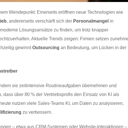
inem Wendepunkt: Einerseits eröffnen neue Technologien wie
rieb
, andererseits verschärft sich der
Personalmangel
in
 moderne Lösungsansätze zu finden, um trotz knapper
echtzuerhalten. Aktuelle Trends zeigen: Firmen setzen zunehm
chzeitig gewinnt
Outsourcing
an Bedeutung, um Lücken in der
streiber
 indem sie zeitintensive Routineaufgaben übernehmen und
n, dass über 80 % der Vertriebsprofis den Einsatz von KI als
ts heute nutzen viele Sales-Teams KI, um Daten zu analysieren,
ifizierung
zu verbessern.
engen – etwa aus CRM-Systemen oder Website-Interaktionen –