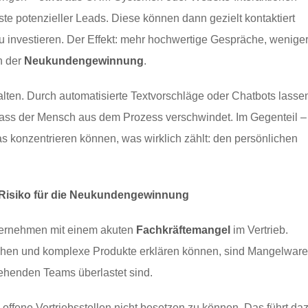
iste potenzieller Leads. Diese können dann gezielt kontaktiert
u investieren. Der Effekt: mehr hochwertige Gespräche, wenige
n der
Neukundengewinnung
.
talten. Durch automatisierte Textvorschläge oder Chatbots lasse
dass der Mensch aus dem Prozess verschwindet. Im Gegenteil –
das konzentrieren können, was wirklich zählt: den persönlichen
 Risiko für die Neukundengewinnung
nternehmen mit einem akuten
Fachkräftemangel
im Vertrieb.
rschen und komplexe Produkte erklären können, sind Mangelware
tehenden Teams überlastet sind.
offene Vertriebsstellen nicht besetzen zu können. Das führt daz