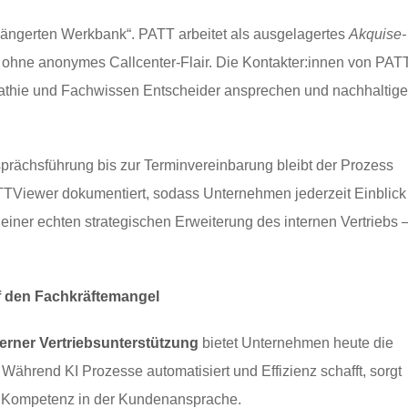
rlängerten Werkbank“. PATT arbeitet als ausgelagertes
Akquise-
 ohne anonymes Callcenter-Flair. Die Kontakter:innen von PAT
mpathie und Fachwissen Entscheider ansprechen und nachhaltige
prächsführung bis zur Terminvereinbarung bleibt der Prozess
PATTViewer dokumentiert, sodass Unternehmen jederzeit Einblick
einer echten strategischen Erweiterung des internen Vertriebs 
uf den Fachkräftemangel
erner Vertriebsunterstützung
bietet Unternehmen heute die
ährend KI Prozesse automatisiert und Effizienz schafft, sorgt
he Kompetenz in der Kundenansprache.