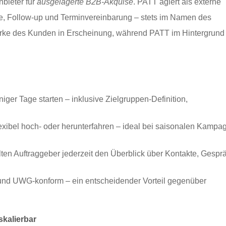
nbieter für
ausgelagerte B2B-Akquise
. PATT agiert als externe
he, Follow-up und Terminvereinbarung – stets im Namen des
Marke des Kunden in Erscheinung, während PATT im Hintergrund 
ger Tage starten – inklusive Zielgruppen-Definition,
exibel hoch- oder herunterfahren – ideal bei saisonalen Kampa
en Auftraggeber jederzeit den Überblick über Kontakte, Gespr
nd UWG-konform – ein entscheidender Vorteil gegenüber
kalierbar