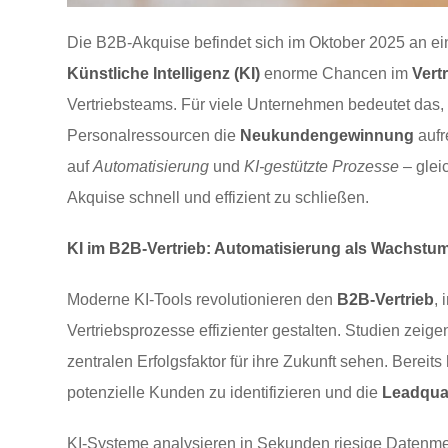
Die B2B-Akquise befindet sich im Oktober 2025 an e
Künstliche Intelligenz (KI)
enorme Chancen im
Vert
Vertriebsteams. Für viele Unternehmen bedeutet das,
Personalressourcen die
Neukundengewinnung
aufr
auf
Automatisierung
und
KI-gestützte Prozesse
– glei
Akquise schnell und effizient zu schließen.
KI im B2B-Vertrieb: Automatisierung als Wachstum
Moderne KI-Tools revolutionieren den
B2B-Vertrieb
,
Vertriebsprozesse effizienter gestalten. Studien zeige
zentralen Erfolgsfaktor für ihre Zukunft sehen. Berei
potenzielle Kunden zu identifizieren und die
Leadqual
KI-Systeme analysieren in Sekunden riesige Datenm