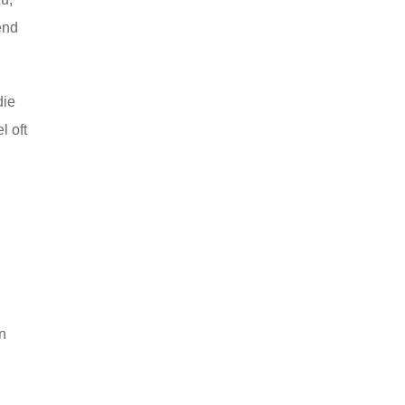
end
die
l oft
n