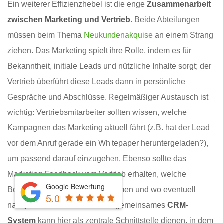
Ein weiterer Effizienzhebel ist die enge
Zusammenarbeit
zwischen Marketing und Vertrieb
. Beide Abteilungen
müssen beim Thema
Neukundenakquise
an einem Strang
ziehen. Das Marketing spielt ihre Rolle, indem es für
Bekanntheit, initiale Leads und nützliche Inhalte sorgt; der
Vertrieb überführt diese Leads dann in persönliche
Gespräche und Abschlüsse. Regelmäßiger Austausch ist
wichtig: Vertriebsmitarbeiter sollten wissen, welche
Kampagnen das Marketing aktuell fährt (z.B. hat der Lead
vor dem Anruf gerade ein Whitepaper heruntergeladen?),
um passend darauf einzugehen. Ebenso sollte das
Marketing Feedback vom Vertrieb erhalten, welche
Google Bewertung
Botschaften bei Kunden ankommen und wo eventuell
5.0
nachjustiert werden muss. Ein gemeinsames
CRM-
System
kann hier als zentrale Schnittstelle dienen, in dem