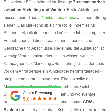
Ein weiterer Effizienzhebel ist die enge
Zusammenarbeit
zwischen Marketing und Vertrieb
. Beide Abteilungen
müssen beim Thema
Neukundenakquise
an einem Strang
ziehen. Das Marketing spielt ihre Rolle, indem es für
Bekanntheit, initiale Leads und nützliche Inhalte sorgt; der
Vertrieb überführt diese Leads dann in persönliche
Gespräche und Abschlüsse. Regelmäßiger Austausch ist
wichtig: Vertriebsmitarbeiter sollten wissen, welche
Kampagnen das Marketing aktuell fährt (z.B. hat der Lead
vor dem Anruf gerade ein Whitepaper heruntergeladen?),
um passend darauf einzugehen. Ebenso sollte das
Marketing Feedback vom Vertrieb erhalten, welche
Google Bewertung
Botschaften bei Kunden ankommen und wo eventuell
5.0
nachjustiert werden muss. Ein gemeinsames
CRM-
System
kann hier als zentrale Schnittstelle dienen, in dem