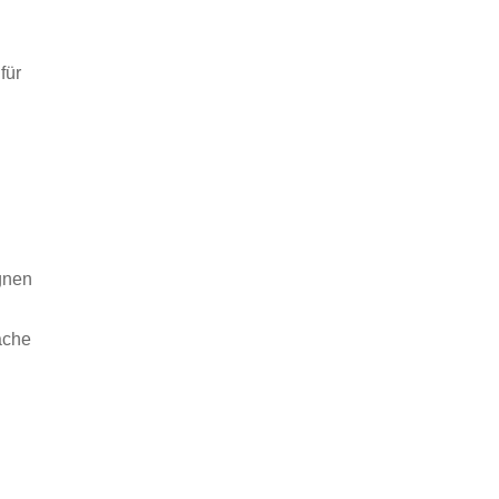
für
gnen
äche