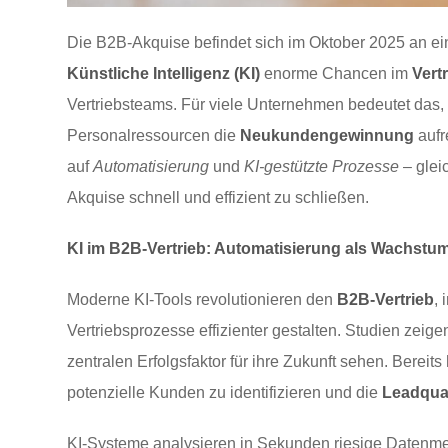
Die B2B-Akquise befindet sich im Oktober 2025 an e
Künstliche Intelligenz (KI)
enorme Chancen im
Vert
Vertriebsteams. Für viele Unternehmen bedeutet das,
Personalressourcen die
Neukundengewinnung
aufr
auf
Automatisierung
und
KI-gestützte Prozesse
– glei
Akquise schnell und effizient zu schließen.
KI im B2B-Vertrieb: Automatisierung als Wachstum
Moderne KI-Tools revolutionieren den
B2B-Vertrieb
,
Vertriebsprozesse effizienter gestalten. Studien zeige
zentralen Erfolgsfaktor für ihre Zukunft sehen. Berei
potenzielle Kunden zu identifizieren und die
Leadqual
KI-Systeme analysieren in Sekunden riesige Datenm