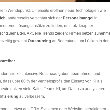
inem Wendepunkt: Einerseits eröffnen neue Technologien wie
rieb
, andererseits verschärft sich der
Personalmangel
in
 moderne Lösungsansätze zu finden, um trotz knapper
echtzuerhalten. Aktuelle Trends zeigen: Firmen setzen zunehm
chzeitig gewinnt
Outsourcing
an Bedeutung, um Lücken in der
streiber
 indem sie zeitintensive Routineaufgaben übernehmen und
n, dass über 80 % der Vertriebsprofis den Einsatz von KI als
ts heute nutzen viele Sales-Teams KI, um Daten zu analysieren,
ifizierung
zu verbessern.
engen – etwa aus CRM-Systemen oder Website-Interaktionen –