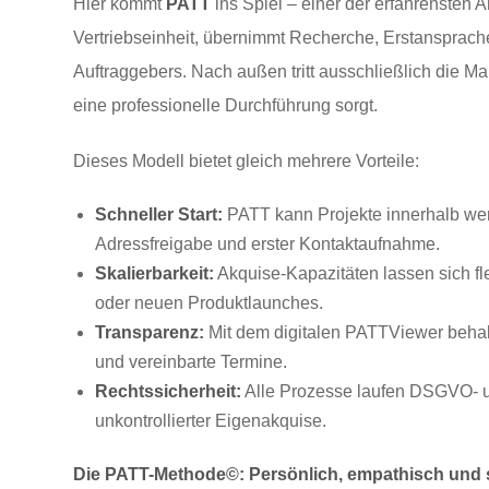
Hier kommt
PATT
ins Spiel – einer der erfahrensten A
Vertriebseinheit, übernimmt Recherche, Erstansprac
Auftraggebers. Nach außen tritt ausschließlich die 
eine professionelle Durchführung sorgt.
Dieses Modell bietet gleich mehrere Vorteile:
Schneller Start:
PATT kann Projekte innerhalb weni
Adressfreigabe und erster Kontaktaufnahme.
Skalierbarkeit:
Akquise-Kapazitäten lassen sich fl
oder neuen Produktlaunches.
Transparenz:
Mit dem digitalen PATTViewer behalt
und vereinbarte Termine.
Rechtssicherheit:
Alle Prozesse laufen DSGVO- u
unkontrollierter Eigenakquise.
Die PATT-Methode©: Persönlich, empathisch und s