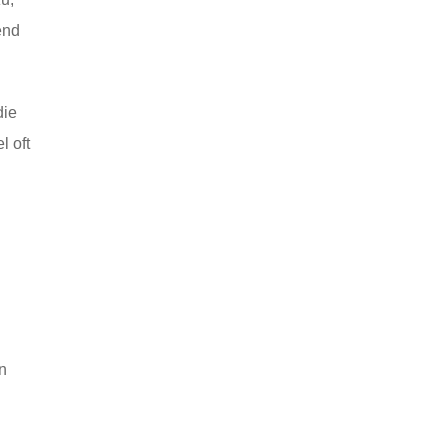
end
die
l oft
n