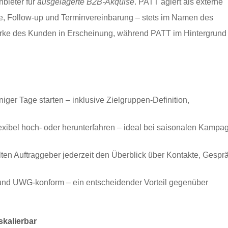
nbieter für
ausgelagerte B2B-Akquise
. PATT agiert als externe
he, Follow-up und Terminvereinbarung – stets im Namen des
Marke des Kunden in Erscheinung, während PATT im Hintergrund 
ger Tage starten – inklusive Zielgruppen-Definition,
exibel hoch- oder herunterfahren – ideal bei saisonalen Kampa
en Auftraggeber jederzeit den Überblick über Kontakte, Gespr
nd UWG-konform – ein entscheidender Vorteil gegenüber
kalierbar