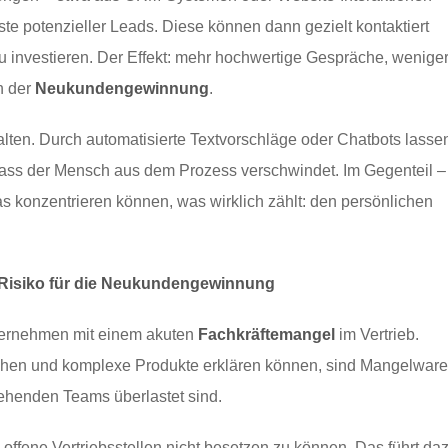
iste potenzieller Leads. Diese können dann gezielt kontaktiert
u investieren. Der Effekt: mehr hochwertige Gespräche, wenige
n der
Neukundengewinnung
.
talten. Durch automatisierte Textvorschläge oder Chatbots lasse
dass der Mensch aus dem Prozess verschwindet. Im Gegenteil –
das konzentrieren können, was wirklich zählt: den persönlichen
 Risiko für die Neukundengewinnung
nternehmen mit einem akuten
Fachkräftemangel
im Vertrieb.
rschen und komplexe Produkte erklären können, sind Mangelware
tehenden Teams überlastet sind.
offene Vertriebsstellen nicht besetzen zu können. Das führt daz